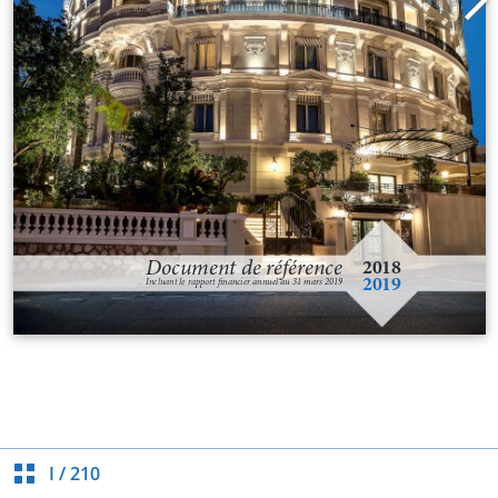
I
/
210