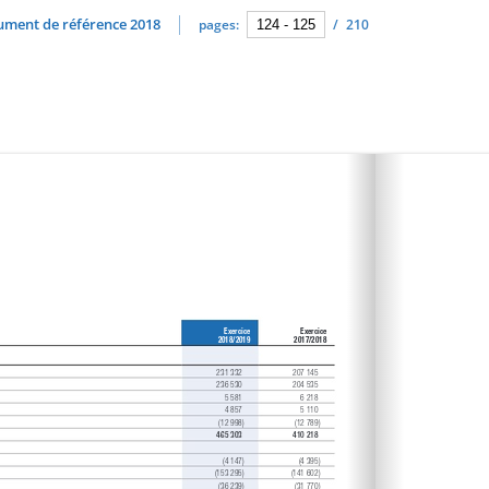
cument de référence 2018
pages:
/
210