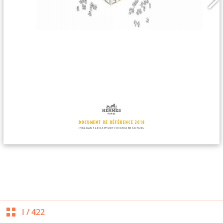
I
/
422