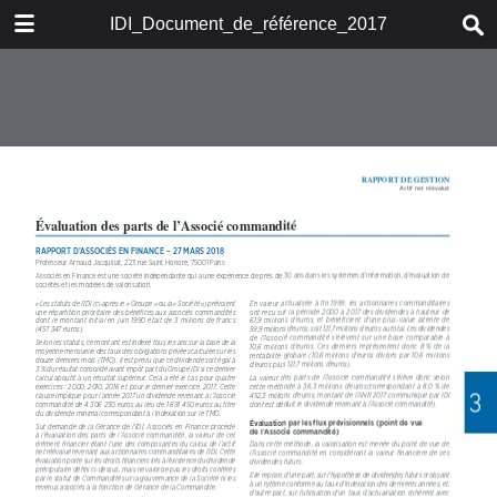
DOWNLOAD
IDI_Document_de_référence_2017
IDI-Document_de_r.pdf
5.7 MB
TABLE OF CONTENTS
SOMMAIRE
Christian Langlois-Meurinne et les
membres du Comité Exécutif
1. PRÉSENTATION DU GROUPE
2. GOUVERNEMENT
D’ENTREPRISE
3. RAPPORT DE GESTION
4. COMPTES CONSOLIDÉS