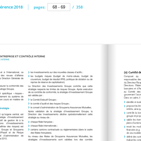
érence 2018
pages:
/
358