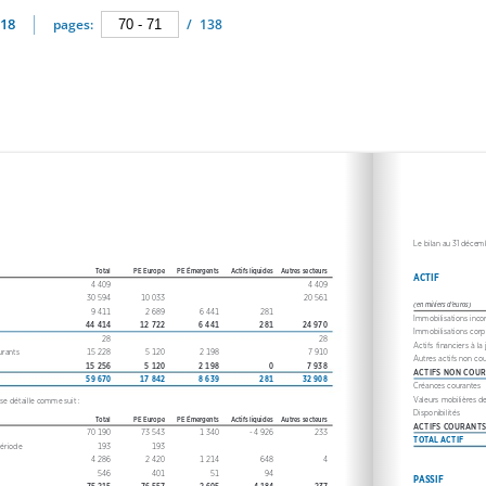
018
pages:
/
138