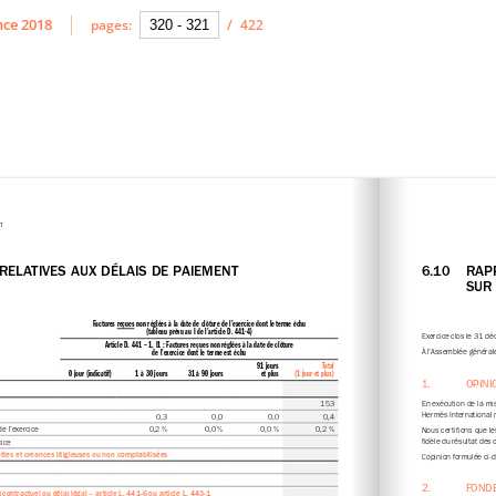
ce 2018
pages:
/
422