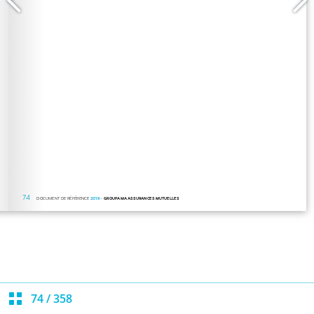
74
/
358