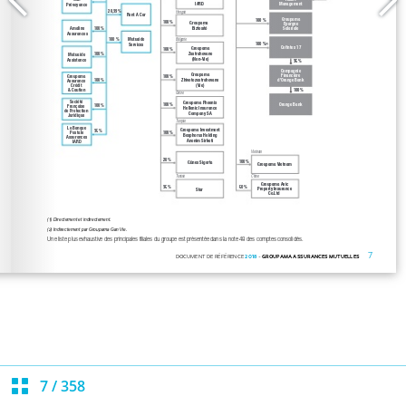
7
/
358