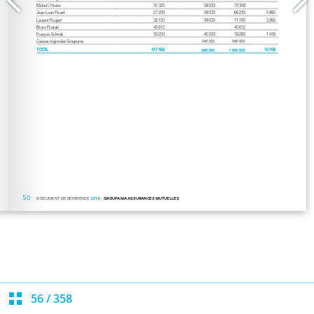
56
/
358