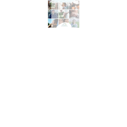
190
/
358