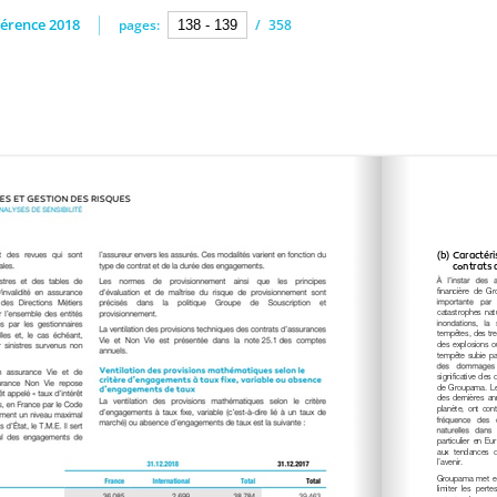
érence 2018
pages:
/
358