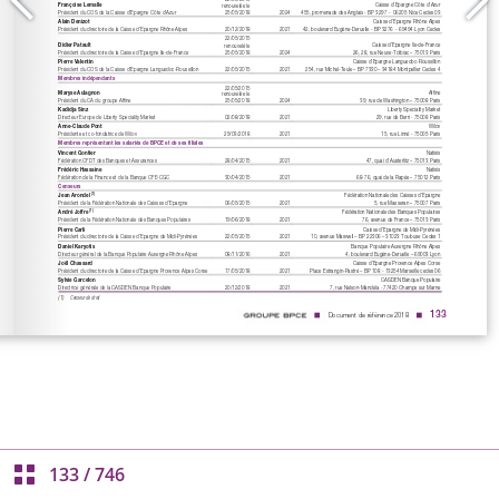
133
/
746