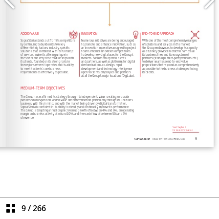
9
/
266