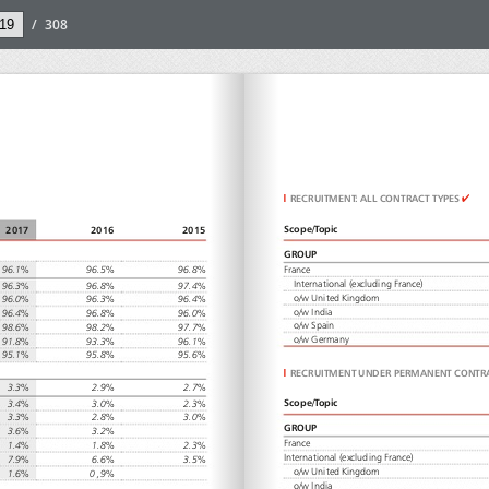
/
308