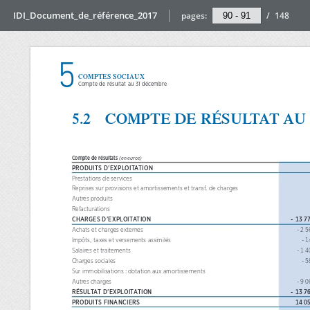
IDI_Document_de_référence_2017
pages:
/
148