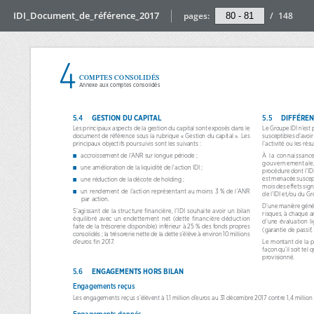
IDI_Document_de_référence_2017
pages:
/
148