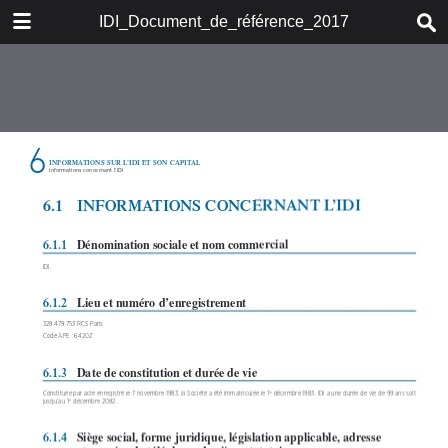
DOWNLOAD
IDI_Document_de_référence_2017
IDI-Document_de_r.pdf
5.7 MB
TABLE OF CONTENTS
SOMMAIRE
Christian Langlois-Meurinne et les
membres du Comité Exécutif
1. PRÉSENTATION DU GROUPE
2. GOUVERNEMENT
D’ENTREPRISE
3. RAPPORT DE GESTION
4. COMPTES CONSOLIDÉS