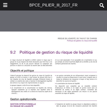
DOWNLOAD
BPCE_PILIER_III_2017_FR
publication.pdf
4.5 MB
TABLE OF CONTENTS
Sommaire
Rapport sur les risques Pilier III
2017
Politique de communication et
structure du rapport Pilier III
1. ORGANISATION GÉNÉRALE
DU DISPOSITIF DE CONTRÔLE
INTERNE DU GROUPE BPCE
2. SYNTHÈSE DES RISQUES
3. GESTION DU CAPITAL ET