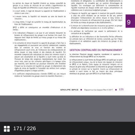
ADÉQUATION DES FONDS
PROPRES
4. GOUVERNANCE ET
DISPOSITIF DE GESTION DES
RISQUES
5. RISQUE DE CRÉDIT
6. RISQUE DE CONTREPARTIE
7. OPÉRATIONS DE TITRISATION
8. RISQUES DE MARCHÉ
9. RISQUE DE LIQUIDITÉ, DE
TAUX ET DE CHANGE
10. RISQUES JURIDIQUES
171
/ 226
11. RISQUES DE NON-
CONFORMITÉ, SÉCURITÉ ET