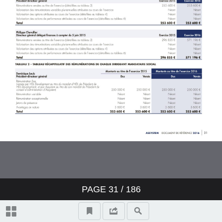
3 RAPPORT DE GESTION
4 RAPPORT SUR LA
RESPONSABILITÉ SOCIÉTALE DE
L’ENTREPRISE (RSE) 2016
5 FACTEURS DE RISQUES
6 ÉTATS FINANCIERS
7 INFORMATIONS SUR LA
SOCIÉTÉ ET LE CAPITAL
8 RAPPORTS DU CONSEIL
PAGE
31
/ 186
D’ADMINISTRATION
9 ANNEXES