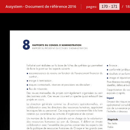
Assystem - Document de référence 2016
pages:
/
18