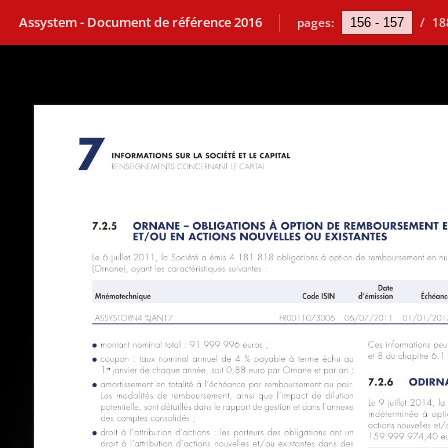
Assystem - Document de référence 2016
pages:
/
18