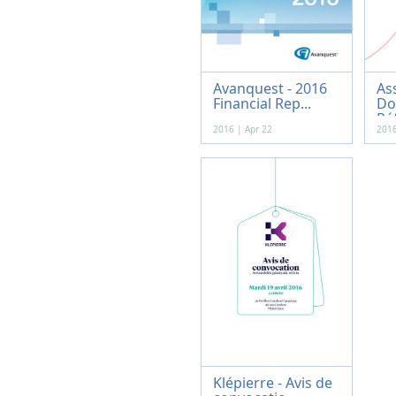
Avanquest - 2016
As
Financial Rep...
Do
Réf
2016 | Apr 22
2016
Klépierre - Avis de