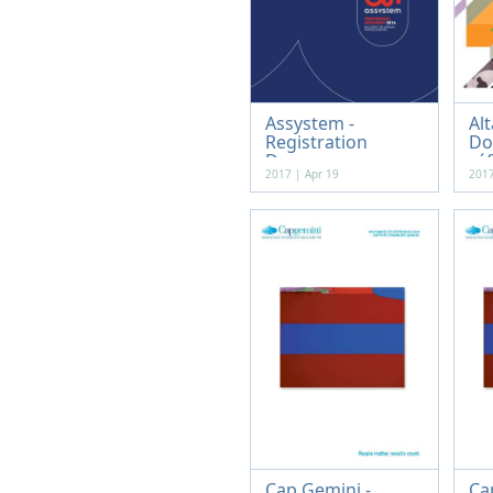
Assystem -
Alt
Registration
Do
Docume...
réf
2017 | Apr 19
2017
Cap Gemini -
Ca