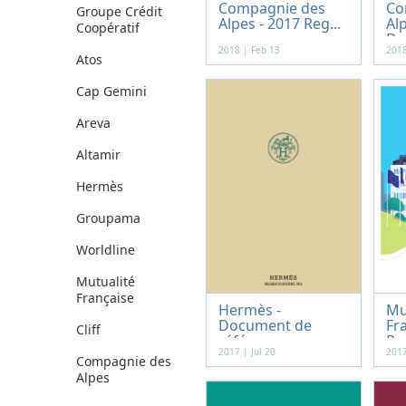
Compagnie des
Co
Groupe Crédit
Alpes - 2017 Reg...
Alp
Coopératif
Do
2018 | Feb 13
2018
Atos
Cap Gemini
Areva
Altamir
Hermès
Groupama
Worldline
Mutualité
Française
Hermès -
Mu
Document de
Fra
Cliff
référence...
Rap
2017 | Jul 20
2017
Compagnie des
Alpes