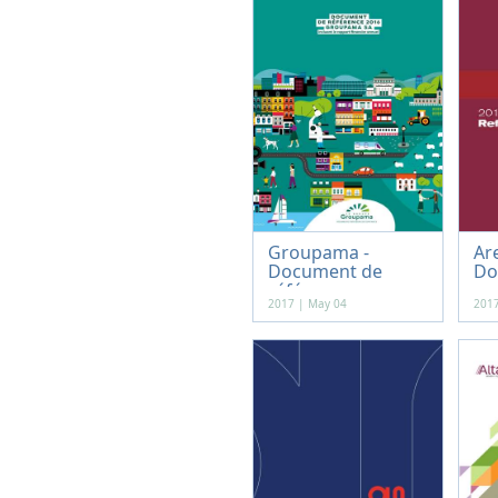
Groupama -
Ar
Document de
Do
référen...
2017 | May 04
2017